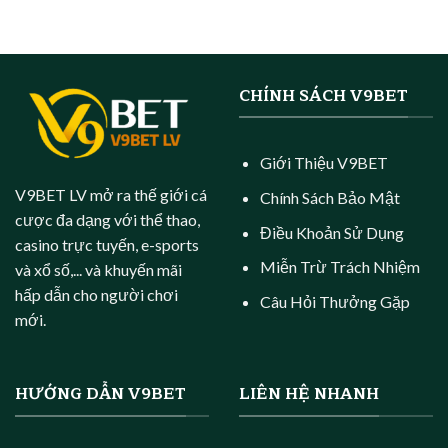
CHÍNH SÁCH V9BET
Giới Thiệu V9BET
V9BET LV mở ra thế giới cá
Chính Sách Bảo Mật
cược đa dạng với thể thao,
Điều Khoản Sử Dụng
casino trực tuyến, e-sports
Miễn Trừ Trách Nhiệm
và xổ số,... và khuyến mãi
hấp dẫn cho người chơi
Câu Hỏi Thưởng Gặp
mới.
HƯỚNG DẪN V9BET
LIÊN HỆ NHANH