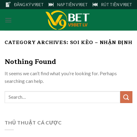
Skip
ĐĂNG KÝ V9BET
NẠP TIỀN V9BET
RÚT TIỀN V9BET
to
content
CATEGORY ARCHIVES:
SOI KÈO – NHẬN ĐỊNH
Nothing Found
It seems we can’t find what you’re looking for. Perhaps
searching can help.
THỦ THUẬT CÁ CƯỢC