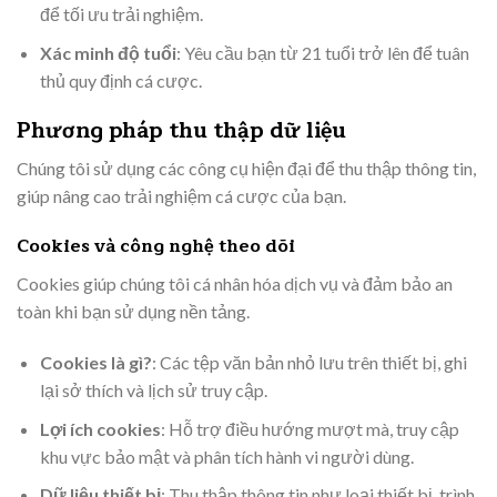
để tối ưu trải nghiệm.
Xác minh độ tuổi
: Yêu cầu bạn từ 21 tuổi trở lên để tuân
thủ quy định cá cược.
Phương pháp thu thập dữ liệu
Chúng tôi sử dụng các công cụ hiện đại để thu thập thông tin,
giúp nâng cao trải nghiệm cá cược của bạn.
Cookies và công nghệ theo dõi
Cookies giúp chúng tôi cá nhân hóa dịch vụ và đảm bảo an
toàn khi bạn sử dụng nền tảng.
Cookies là gì?
: Các tệp văn bản nhỏ lưu trên thiết bị, ghi
lại sở thích và lịch sử truy cập.
Lợi ích cookies
: Hỗ trợ điều hướng mượt mà, truy cập
khu vực bảo mật và phân tích hành vi người dùng.
Dữ liệu thiết bị
: Thu thập thông tin như loại thiết bị, trình