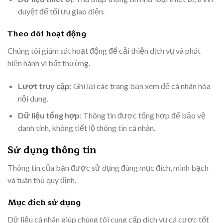
duyệt để tối ưu giao diện.
Theo dõi hoạt động
Chúng tôi giám sát hoạt động để cải thiện dịch vụ và phát
hiện hành vi bất thường.
Lượt truy cập
: Ghi lại các trang bạn xem để cá nhân hóa
nội dung.
Dữ liệu tổng hợp
: Thông tin được tổng hợp để bảo vệ
danh tính, không tiết lộ thông tin cá nhân.
Sử dụng thông tin
Thông tin của bạn được sử dụng đúng mục đích, minh bạch
và tuân thủ quy định.
Mục đích sử dụng
Dữ liệu cá nhân giúp chúng tôi cung cấp dịch vụ cá cược tốt