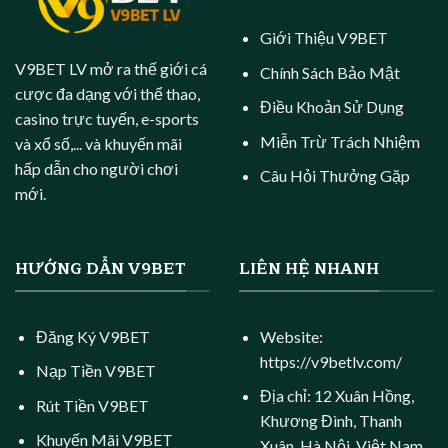
Giới Thiệu V9BET
V9BET LV mở ra thế giới cá
Chính Sách Bảo Mật
cược đa dạng với thể thao,
Điều Khoản Sử Dụng
casino trực tuyến, e-sports
Miễn Trừ Trách Nhiệm
và xổ số,... và khuyến mãi
hấp dẫn cho người chơi
Câu Hỏi Thưởng Gặp
mới.
HƯỚNG DẪN V9BET
LIÊN HỆ NHANH
Đăng Ký V9BET
Website:
https://v9betlv.com/
Nạp Tiền V9BET
Địa chỉ: 12 Xuân Hồng,
Rút Tiền V9BET
Khương Đình, Thanh
Khuyến Mãi V9BET
Xuân, Hà Nội, Việt Nam