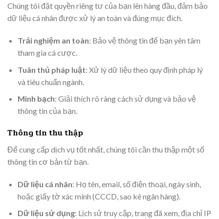
Chúng tôi đặt quyền riêng tư của bạn lên hàng đầu, đảm bảo
dữ liệu cá nhân được xử lý an toàn và đúng mục đích.
Trải nghiệm an toàn
: Bảo vệ thông tin để bạn yên tâm
tham gia cá cược.
Tuân thủ pháp luật
: Xử lý dữ liệu theo quy định pháp lý
và tiêu chuẩn ngành.
Minh bạch
: Giải thích rõ ràng cách sử dụng và bảo vệ
thông tin của bạn.
Thông tin thu thập
Để cung cấp dịch vụ tốt nhất, chúng tôi cần thu thập một số
thông tin cơ bản từ bạn.
Dữ liệu cá nhân
: Họ tên, email, số điện thoại, ngày sinh,
hoặc giấy tờ xác minh (CCCD, sao kê ngân hàng).
Dữ liệu sử dụng
: Lịch sử truy cập, trang đã xem, địa chỉ IP