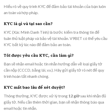
Hiểu rõ về quy trình KYC để đảm bảo tài khoản của bạn luôn
an toàn và hợp pháp.
KYC là gì và tại sao cần?
KYC (Xác Minh Danh Tính) là bước kiểm tra thông tin để
tuân thủ luật pháp và bảo vệ tài khoản. V9BET có thể yêu cầu
KYC bất kỳ lúc nào để đảm bảo an toàn.
Tôi được yêu cầu KYC, cần làm gì?
Bạn sẽ nhận email hoặc tin nhắn hướng dẫn về loại giấy tờ
cần nộp (CCCD, bằng lái, v.v.). Hãy gửi giấy tờ rõ nét để quy
trình hoàn tất nhanh chóng.
KYC mất bao lâu để xét duyệt?
Thông thường, KYC được xử lý trong
12 giờ
sau khi nhận đủ
giấy tờ. Nếu cần thêm thời gian, bạn sẽ nhận thông báo qua
email hoặc tin nhắn.