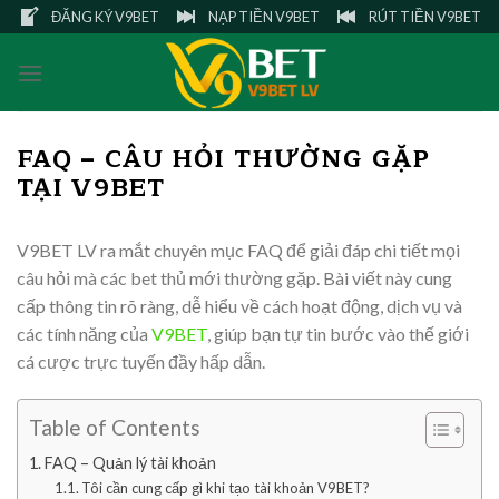
Skip
ĐĂNG KÝ V9BET
NẠP TIỀN V9BET
RÚT TIỀN V9BET
to
content
FAQ – CÂU HỎI THƯỜNG GẶP
TẠI V9BET
V9BET LV ra mắt chuyên mục FAQ để giải đáp chi tiết mọi
câu hỏi mà các bet thủ mới thường gặp. Bài viết này cung
cấp thông tin rõ ràng, dễ hiểu về cách hoạt động, dịch vụ và
các tính năng của
V9BET
, giúp bạn tự tin bước vào thế giới
cá cược trực tuyến đầy hấp dẫn.
Table of Contents
FAQ – Quản lý tài khoản
Tôi cần cung cấp gì khi tạo tài khoản V9BET?