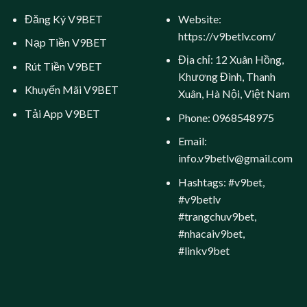
Đăng Ký V9BET
Website:
https://v9betlv.com/
Nạp Tiền V9BET
Địa chỉ: 12 Xuân Hồng,
Rút Tiền V9BET
Khương Đình, Thanh
Khuyến Mãi V9BET
Xuân, Hà Nội, Việt Nam
Tải App V9BET
Phone: 0968548975
Email:
info.v9betlv@gmail.com
Hashtags: #v9bet,
#v9betlv
#trangchuv9bet,
#nhacaiv9bet,
#linkv9bet