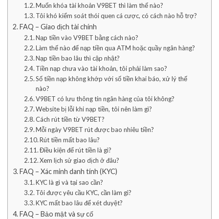
Muốn khóa tài khoản V9BET thì làm thế nào?
Tôi khó kiểm soát thói quen cá cược, có cách nào hỗ trợ?
FAQ – Giao dịch tài chính
Nạp tiền vào V9BET bằng cách nào?
Làm thế nào để nạp tiền qua ATM hoặc quầy ngân hàng?
Nạp tiền bao lâu thì cập nhật?
Tiền nạp chưa vào tài khoản, tôi phải làm sao?
Số tiền nạp không khớp với số tiền khai báo, xử lý thế
nào?
V9BET có lưu thông tin ngân hàng của tôi không?
Website bị lỗi khi nạp tiền, tôi nên làm gì?
Cách rút tiền từ V9BET?
Mỗi ngày V9BET rút được bao nhiêu tiền?
Rút tiền mất bao lâu?
Điều kiện để rút tiền là gì?
Xem lịch sử giao dịch ở đâu?
FAQ – Xác minh danh tính (KYC)
KYC là gì và tại sao cần?
Tôi được yêu cầu KYC, cần làm gì?
KYC mất bao lâu để xét duyệt?
FAQ – Bảo mật và sự cố