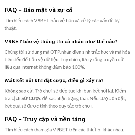
FAQ – Bảo mật và sự cố
Tìm hiểu cách V9BET bảo vệ bạn và xử lý các vấn đề kỹ
thuật.
V9BET bảo vệ thông tin cá nhân như thế nào?
Chúng tôi sử dụng mã OTP, nhận diện sinh trắc học và mã hóa
tiên tiến để bảo vệ dữ liệu. Tuy nhiên, lưu ý rằng truyền dữ
liệu qua internet không đảm bảo 100%.
Mất kết nối khi đặt cược, điều gì xảy ra?
Không sao cả! Trò chơi sẽ tiếp tục khi bạn kết nối lại. Kiểm
tra
Lịch Sử Cược
để xác nhận trạng thái. Nếu cược đã đặt,
kết quả sẽ được tính theo quy tắc trò chơi.
FAQ – Truy cập và nền tảng
Tìm hiểu cách tham gia V9BET trên các thiết bị khác nhau.